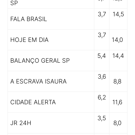
SP
3,7
14,5
FALA BRASIL
3,7
HOJE EM DIA
14,0
5,4
14,4
BALANÇO GERAL SP
3,6
A ESCRAVA ISAURA
8,8
6,2
CIDADE ALERTA
11,6
3,5
JR 24H
8,0