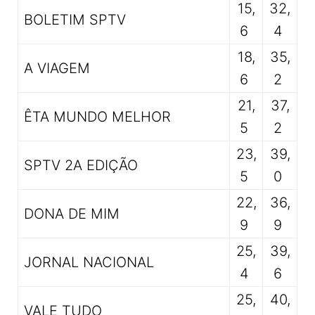
15,
32,
BOLETIM SPTV
6
4
18,
35,
A VIAGEM
6
2
21,
37,
ÊTA MUNDO MELHOR
5
2
23,
39,
SPTV 2A EDIÇÃO
5
0
22,
36,
DONA DE MIM
9
9
25,
39,
JORNAL NACIONAL
4
6
25,
40,
VALE TUDO