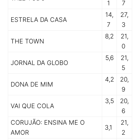
1
7
14,
27,
ESTRELA DA CASA
7
3
8,2
21,
THE TOWN
0
5,6
21,
JORNAL DA GLOBO
5
4,2
20,
DONA DE MIM
9
3,5
20,
VAI QUE COLA
6
CORUJÃO: ENSINA ME O
21,
3,1
AMOR
2