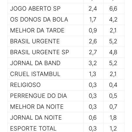
JOGO ABERTO SP
2,4
6,6
OS DONOS DA BOLA
1,7
4,2
MELHOR DA TARDE
0,9
2,1
BRASIL URGENTE
2,6
5,2
BRASIL URGENTE SP
2,7
4,8
JORNAL DA BAND
3,2
5,2
CRUEL ISTAMBUL
1,3
2,1
RELIGIOSO
0,3
0,4
PERRENGUE DO DIA
0,3
0,5
MELHOR DA NOITE
0,3
0,7
JORNAL DA NOITE
0,6
1,8
ESPORTE TOTAL
0,3
1,2