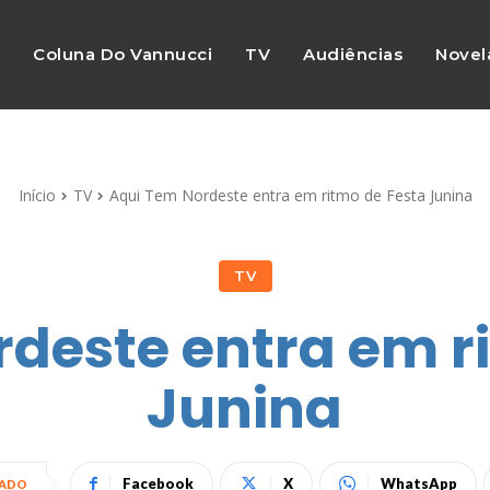
s
Coluna Do Vannucci
TV
Audiências
Novel
Início
TV
Aqui Tem Nordeste entra em ritmo de Festa Junina
TV
deste entra em r
Junina
Facebook
X
WhatsApp
HADO