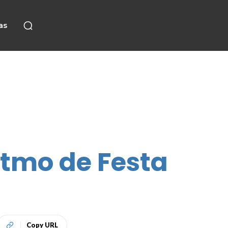
as
itmo de Festa
Copy URL