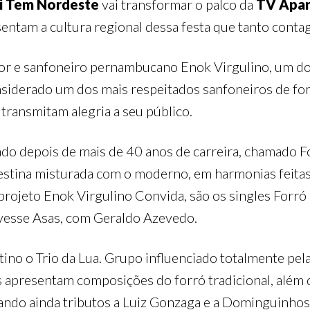
i Tem Nordeste
vai transformar o palco da
TV Apar
entam a cultura regional dessa festa que tanto contagi
or e sanfoneiro pernambucano Enok Virgulino, um dos
onsiderado um dos mais respeitados sanfoneiros de forr
ransmitam alegria a seu público.
ado depois de mais de 40 anos de carreira, chamado 
estina misturada com o moderno, em harmonias feitas
projeto Enok Virgulino Convida, são os singles Forr
ivesse Asas, com Geraldo Azevedo.
ino o Trio da Lua. Grupo influenciado totalmente pela
s apresentam composições do forró tradicional, além 
zando ainda tributos a Luiz Gonzaga e a Dominguinhos