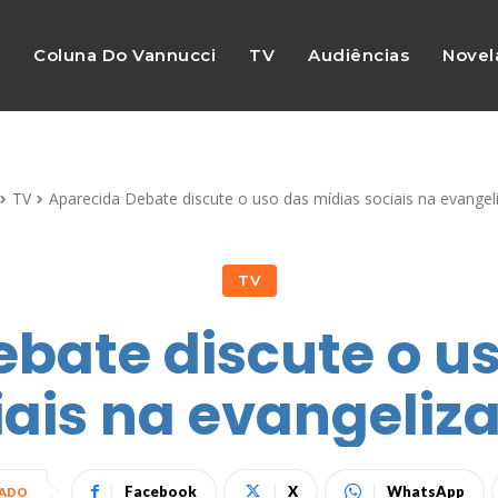
s
Coluna Do Vannucci
TV
Audiências
Novel
TV
Aparecida Debate discute o uso das mídias sociais na evangel
TV
bate discute o u
iais na evangeliz
Facebook
X
WhatsApp
HADO