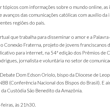
r tópicos com informações sobre o mundo online, as in
 e avanços das comunicações católicas com auxílio da 
ntes regiões do país.
rtual que trabalha para disseminar o amor e a Palavr
 do Conexão Fraterna, projeto de jovens franciscanos
licativo para internet, na 54ª edição dos Prêmios de
odrigues, jornalista e voluntária no setor de comunic
a Debate Dom Edson Oriolo, bispo da Diocese de Leop
NBB (Conferência Nacional dos Bispos do Brasil). E ai
 da Custódia São Benedito da Amazônia.
-feiras, às 21h30.