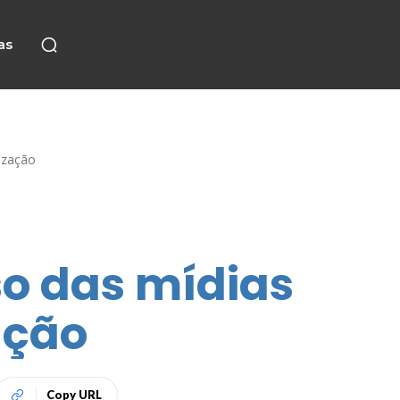
as
ização
so das mídias
ação
Copy URL