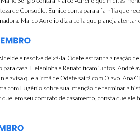
n. Mário Sérgio conta a Marco Aurélio que Freitas me
teza de Consuêlo. Eunice conta para a família que rec
nadora. Marco Aurélio diz a Leila que planeja atentar
ETEMBRO
ldeíde e resolve deixá-la. Odete estranha a reação d
 para casa. Heleninha e Renato ficam juntos. André a
an e avisa que a irmã de Odete sairá com Olavo. Ana C
nta com Eugênio sobre sua intenção de terminar a hist
er que, em seu contrato de casamento, consta que el
TEMBRO