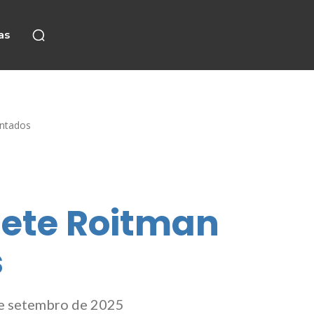
as
entados
dete Roitman
s
de setembro de 2025