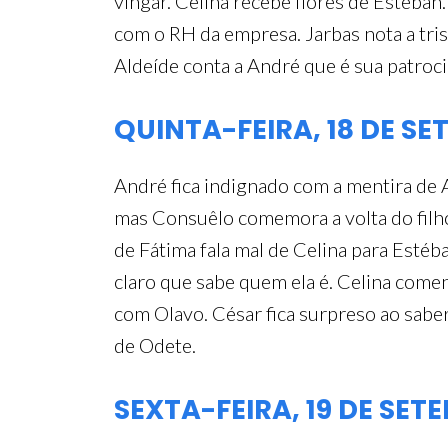
vingar. Celina recebe flores de Estéba
com o RH da empresa. Jarbas nota a tris
Aldeíde conta a André que é sua patroci
QUINTA-FEIRA, 18 DE S
André fica indignado com a mentira de A
mas Consuêlo comemora a volta do filho
de Fátima fala mal de Celina para Estéb
claro que sabe quem ela é. Celina come
com Olavo. César fica surpreso ao sab
de Odete.
SEXTA-FEIRA, 19 DE SE