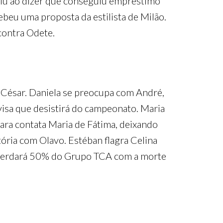
ntiu ao dizer que conseguiu empréstimo
ebeu uma proposta da estilista de Milão.
 contra Odete.
e César. Daniela se preocupa com André,
visa que desistirá do campeonato. Maria
lara contata Maria de Fátima, deixando
ória com Olavo. Estéban flagra Celina
e herdará 50% do Grupo TCA com a morte