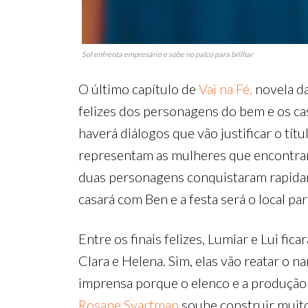
Sol enfrenta empresário e sobe no palco para brilhar
O último capítulo de
Vai na Fé,
novela da
felizes dos personagens do bem e os ca
haverá diálogos que vão justificar o tít
representam as mulheres que encontramos
duas personagens conquistaram rapidam
casará com Ben e a festa será o local pa
Entre os finais felizes, Lumiar e Lui f
Clara e Helena. Sim, elas vão reatar o 
imprensa porque o elenco e a produção
Rosane Svartman
soube construir muito