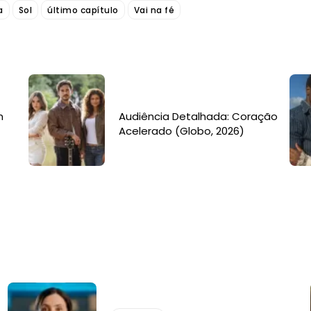
a
Sol
último capítulo
Vai na fé
m
Audiência Detalhada: Coração
Acelerado (Globo, 2026)