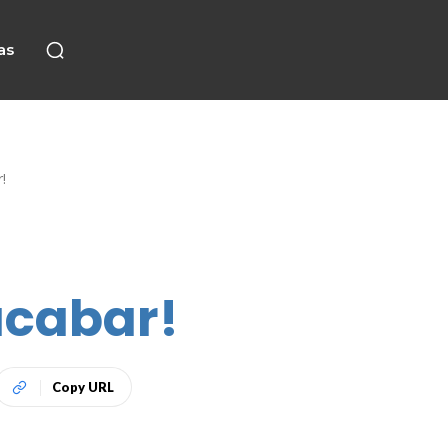
as
!
acabar!
Copy URL