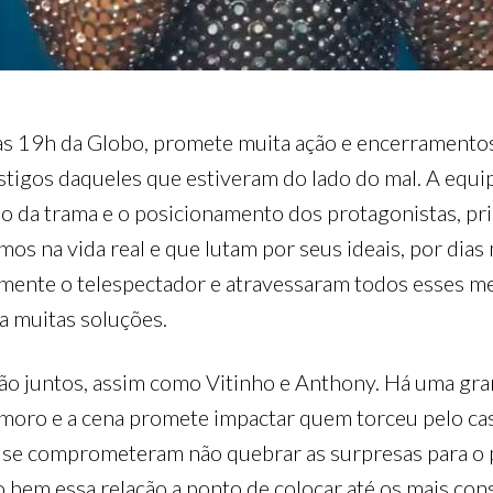
s 19h da Globo, promete muita ação e encerramentos 
stigos daqueles que estiveram do lado do mal. A equ
ulo da trama e o posicionamento dos protagonistas, pr
 na vida real e que lutam por seus ideais, por dias m
ente o telespectador e atravessaram todos esses me
ra muitas soluções.
icarão juntos, assim como Vitinho e Anthony. Há uma g
namoro e a cena promete impactar quem torceu pelo cas
 se comprometeram não quebrar as surpresas para o 
 bem essa relação a ponto de colocar até os mais cons