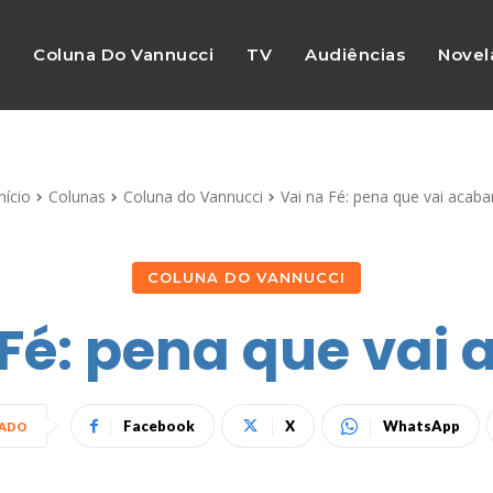
s
Coluna Do Vannucci
TV
Audiências
Novel
nício
Colunas
Coluna do Vannucci
Vai na Fé: pena que vai acabar
COLUNA DO VANNUCCI
 Fé: pena que vai 
Facebook
X
WhatsApp
HADO