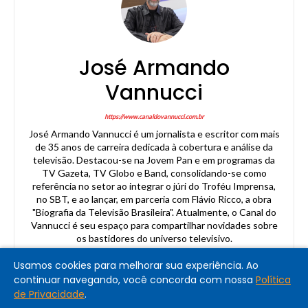
José Armando
Vannucci
https://www.canaldovannucci.com.br
José Armando Vannucci é um jornalista e escritor com mais
de 35 anos de carreira dedicada à cobertura e análise da
televisão. Destacou-se na Jovem Pan e em programas da
TV Gazeta, TV Globo e Band, consolidando-se como
referência no setor ao integrar o júri do Troféu Imprensa,
no SBT, e ao lançar, em parceria com Flávio Ricco, a obra
"Biografia da Televisão Brasileira". Atualmente, o Canal do
Vannucci é seu espaço para compartilhar novidades sobre
os bastidores do universo televisivo.
Usamos cookies para melhorar sua experiência. Ao
continuar navegando, você concorda com nossa
Política
de Privacidade
.