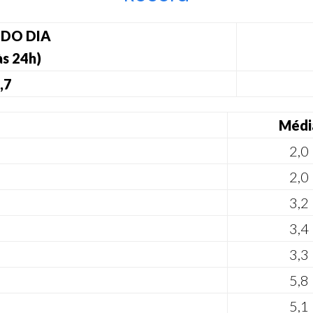
 DO DIA
às 24h)
,7
Médi
2,0
2,0
3,2
3,4
3,3
5,8
5,1