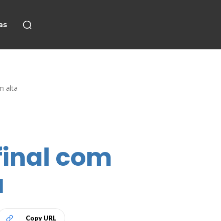
as
m alta
final com
a
Copy URL