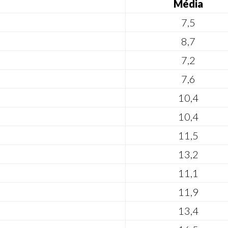
Média
7,5
8,7
7,2
7,6
10,4
10,4
11,5
13,2
11,1
11,9
13,4