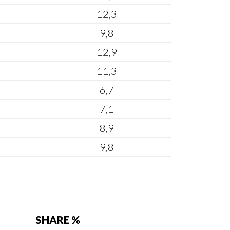
12,3
9,8
12,9
11,3
6,7
7,1
8,9
9,8
SHARE %