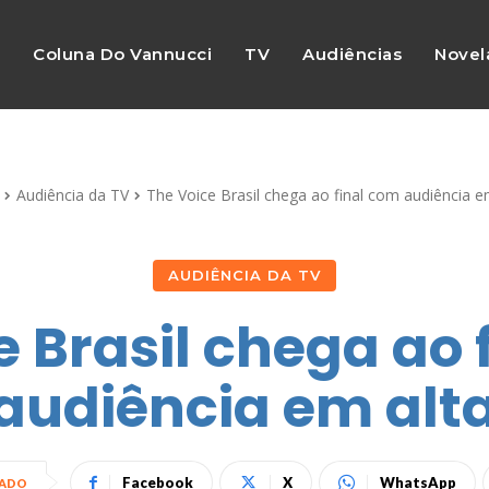
s
Coluna Do Vannucci
TV
Audiências
Novel
Audiência da TV
The Voice Brasil chega ao final com audiência e
AUDIÊNCIA DA TV
e Brasil chega ao 
audiência em alt
Facebook
X
WhatsApp
HADO