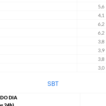
5,6
4,1
6,2
6,2
3,8
3,9
3,8
3,0
SBT
 DO DIA
às 24h)