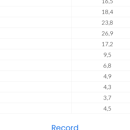
16,5
18,4
23,8
26,9
17,2
9,5
6,8
4,9
4,3
3,7
4,5
Record