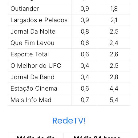
Outlander
0,9
1,8
Largados e Pelados
0,9
2,1
Jornal Da Noite
0,8
2,5
Que Fim Levou
0,6
2,4
Esporte Total
0,6
2,6
O Melhor do UFC
0,4
2,5
Jornal Da Band
0,4
2,8
Estação Cinema
0,6
4,4
Mais Info Mad
0,7
5,4
RedeTV!