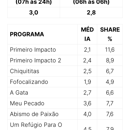
(07h às 24h)
(06h às 06h)
3,0
2,8
MÉD
SHARE
PROGRAMA
IA
%
Primeiro Impacto
2,1
11,6
Primeiro Impacto 2
2,4
8,9
Chiquititas
2,5
6,7
Fofocalizando
1,9
4,9
A Gata
2,7
6,6
Meu Pecado
3,6
7,7
Abismo de Paixão
4,0
7,6
Um Refúgio Para O
4,5
7,9