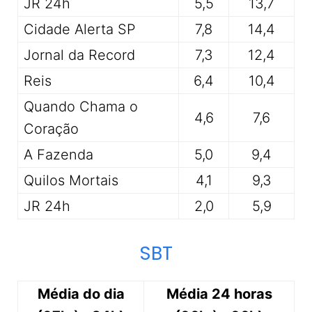
JR 24h
5,5
13,7
Cidade Alerta SP
7,8
14,4
Jornal da Record
7,3
12,4
Reis
6,4
10,4
Quando Chama o
4,6
7,6
Coração
A Fazenda
5,0
9,4
Quilos Mortais
4,1
9,3
JR 24h
2,0
5,9
SBT
Média do dia
Média 24 horas