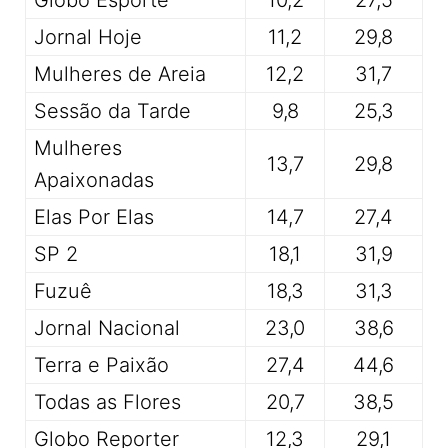
Jornal Hoje
11,2
29,8
Mulheres de Areia
12,2
31,7
Sessão da Tarde
9,8
25,3
Mulheres
13,7
29,8
Apaixonadas
Elas Por Elas
14,7
27,4
SP 2
18,1
31,9
Fuzuê
18,3
31,3
Jornal Nacional
23,0
38,6
Terra e Paixão
27,4
44,6
Todas as Flores
20,7
38,5
Globo Reporter
12,3
29,1