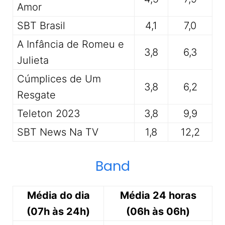
Amor
SBT Brasil
4,1
7,0
A Infância de Romeu e
3,8
6,3
Julieta
Cúmplices de Um
3,8
6,2
Resgate
Teleton 2023
3,8
9,9
SBT News Na TV
1,8
12,2
Band
Média do dia
Média 24 horas
(07h às 24h)
(06h às 06h)