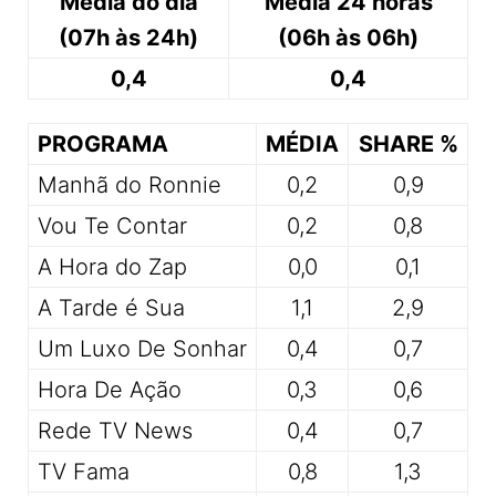
Média do dia
Média 24 horas
(07h às 24h)
(06h às 06h)
0,4
0,4
PROGRAMA
MÉDIA
SHARE %
Manhã do Ronnie
0,2
0,9
Vou Te Contar
0,2
0,8
A Hora do Zap
0,0
0,1
A Tarde é Sua
1,1
2,9
Um Luxo De Sonhar
0,4
0,7
Hora De Ação
0,3
0,6
Rede TV News
0,4
0,7
TV Fama
0,8
1,3