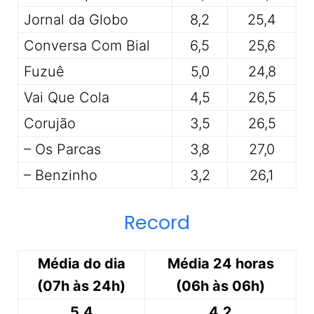
Jornal da Globo
8,2
25,4
Conversa Com Bial
6,5
25,6
Fuzuê
5,0
24,8
Vai Que Cola
4,5
26,5
Corujão
3,5
26,5
– Os Parcas
3,8
27,0
– Benzinho
3,2
26,1
Record
Média do dia
Média 24 horas
(07h às 24h)
(06h às 06h)
5,4
4,2