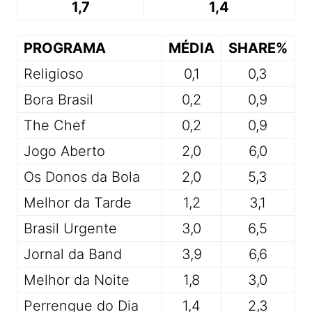
1,7
1,4
PROGRAMA
MÉDIA
SHARE%
Religioso
0,1
0,3
Bora Brasil
0,2
0,9
The Chef
0,2
0,9
Jogo Aberto
2,0
6,0
Os Donos da Bola
2,0
5,3
Melhor da Tarde
1,2
3,1
Brasil Urgente
3,0
6,5
Jornal da Band
3,9
6,6
Melhor da Noite
1,8
3,0
Perrengue do Dia
1,4
2,3