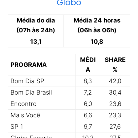
Globo
Média do dia
Média 24 horas
(07h às 24h)
(06h às 06h)
13,1
10,8
MÉDI
SHARE
PROGRAMA
A
%
Bom Dia SP
8,3
42,0
Bom Dia Brasil
7,2
30,4
Encontro
6,0
23,6
Mais Você
6,6
23,3
SP 1
9,7
27,6
Globo Esporte
10,2
27,5