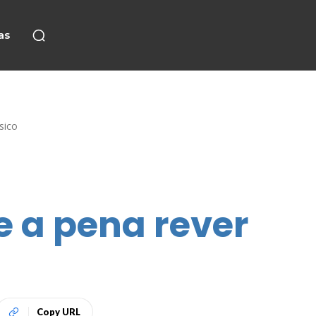
as
sico
e a pena rever
Copy URL