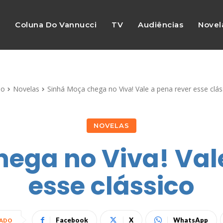
s
Coluna Do Vannucci
TV
Audiências
Novel
io
Novelas
Sinhá Moça chega no Viva! Vale a pena rever esse clás
NOVELAS
ega no Viva! Val
esse clássico
Facebook
X
WhatsApp
HADO