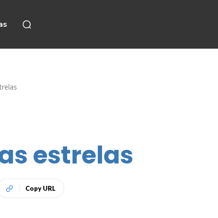
as
trelas
as estrelas
Copy URL