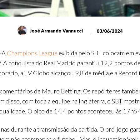
José Armando Vannucci
03/06/2024
EFA
Champions League
exibida pelo SBT colocam em e
V. A conquista do Real Madrid garantiu 12,2 pontos 
horário, a TV Globo alcançou 9,8 de média e a Record 
comentários de Mauro Betting. Os repórteres també
m disso, com toda a equipe na Inglaterra, o SBT most
 qualidade. O pico de 14,4 pontos aconteceu às 17h54
nas durante a transmissão da partida. O pré-jogo ga
em não acompanha o futebol. Mas, é inquestionável: 