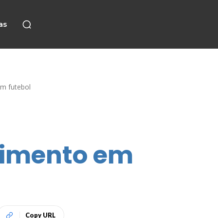
as
em futebol
stimento em
Copy URL