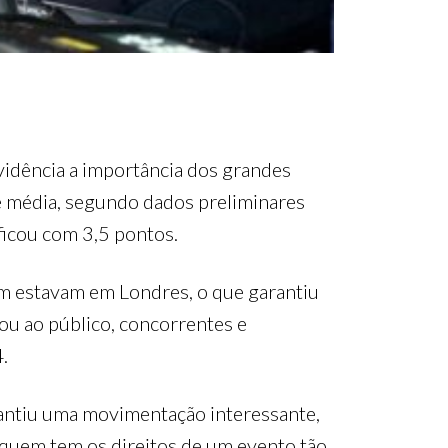
vidência a importância dos grandes
de média, segundo dados preliminares
ficou com 3,5 pontos.
m estavam em Londres, o que garantiu
rou ao público, concorrentes e
.
rantiu uma movimentação interessante,
quem tem os direitos de um evento tão