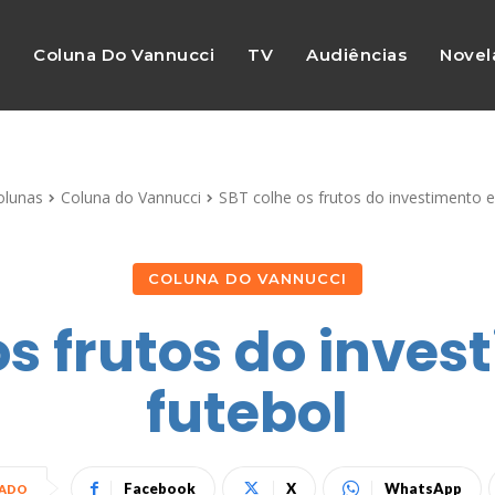
s
Coluna Do Vannucci
TV
Audiências
Novel
olunas
Coluna do Vannucci
SBT colhe os frutos do investimento 
COLUNA DO VANNUCCI
os frutos do inve
futebol
Facebook
X
WhatsApp
HADO