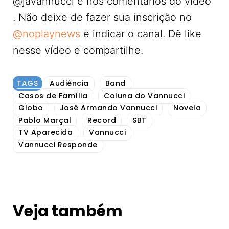
@javannucci e nos comentários do vídeo
. Não deixe de fazer sua inscrição no
‪@noplaynews‬
e indicar o canal. Dê like
nesse vídeo e compartilhe.
TAGS
Audiência
Band
Casos de Família
Coluna do Vannucci
Globo
José Armando Vannucci
Novela
Pablo Marçal
Record
SBT
TV Aparecida
Vannucci
Vannucci Responde
Veja também