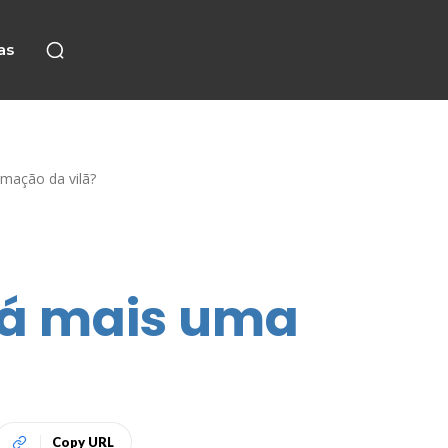
as
mação da vilã?
rá mais uma
?
Copy URL