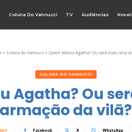
s
Coluna Do Vannucci
TV
Audiências
Novel
s
Coluna do Vannucci
Quem Matou Agatha? Ou será mais uma ar
COLUNA DO VANNUCCI
 Agatha? Ou se
armação da vilã
Facebook
X
WhatsApp
HADO