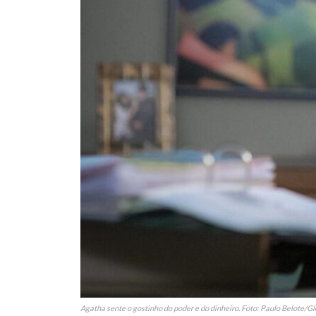
Agatha sente o gostinho do poder e do dinheiro. Foto: Paulo Belote/G