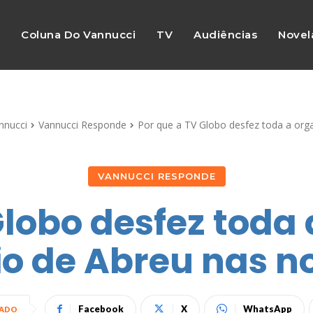
s
Coluna Do Vannucci
TV
Audiências
Novel
nnucci
Vannucci Responde
Por que a TV Globo desfez toda a organ
VANNUCCI RESPONDE
Globo desfez toda
vio de Abreu nas n
Facebook
X
WhatsApp
HADO