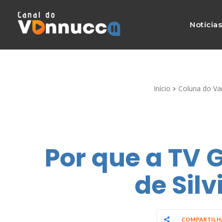
Notícia
Início
Coluna do Va
Por que a TV 
de Sil
COMPARTIL