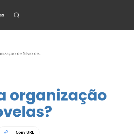
as
ização de Silvio de...
 a organização
ovelas?
Copy URL