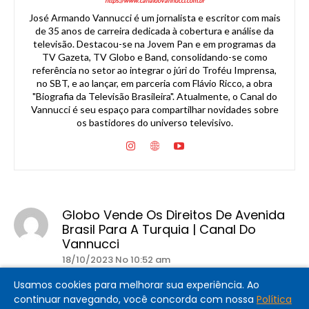
https://www.canaldovannucci.com.br
José Armando Vannucci é um jornalista e escritor com mais
de 35 anos de carreira dedicada à cobertura e análise da
televisão. Destacou-se na Jovem Pan e em programas da
TV Gazeta, TV Globo e Band, consolidando-se como
referência no setor ao integrar o júri do Troféu Imprensa,
no SBT, e ao lançar, em parceria com Flávio Ricco, a obra
"Biografia da Televisão Brasileira". Atualmente, o Canal do
Vannucci é seu espaço para compartilhar novidades sobre
os bastidores do universo televisivo.
Globo Vende Os Direitos De Avenida
Brasil Para A Turquia | Canal Do
Vannucci
18/10/2023 No 10:52 am
[…] por João Emanuel Carneiro, Avenida Brasil foi um grande
Usamos cookies para melhorar sua experiência. Ao
sucesso no Brasil e no mundo, sendo vendida para mais de 140
continuar navegando, você concorda com nossa
Política
países. A novela […]