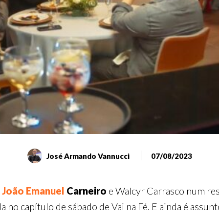
José Armando Vannucci
07/08/2023
João Emanuel
Carneiro
e Walcyr Carrasco num res
da no capítulo de sábado de Vai na Fé. E ainda é assun