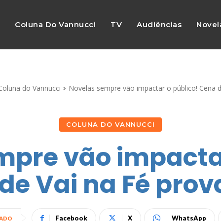
s
Coluna Do Vannucci
TV
Audiências
Novel
Coluna do Vannucci
Novelas sempre vão impactar o público! Cena de
COLUNA DO VANNUCCI
mpre vão impactar
de Vai na Fé prova
Facebook
X
WhatsApp
HADO