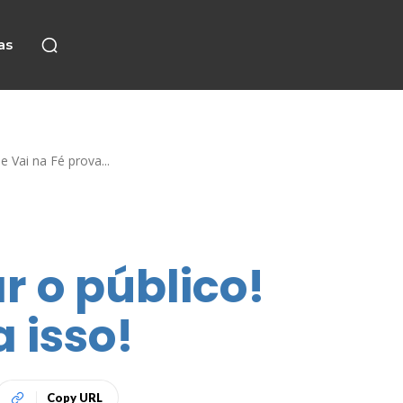
as
 Vai na Fé prova...
 o público!
 isso!
Copy URL