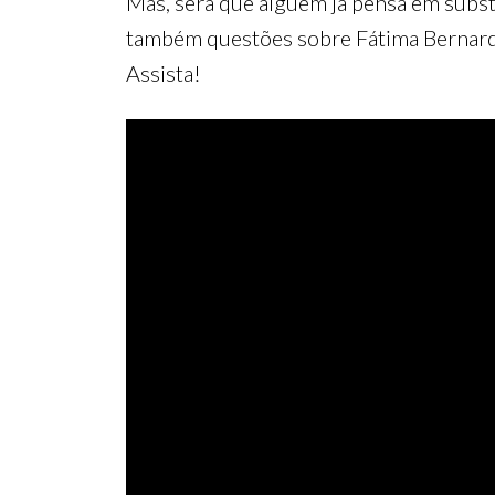
Mas, será que alguém já pensa em subst
também questões sobre Fátima Bernar
Assista!