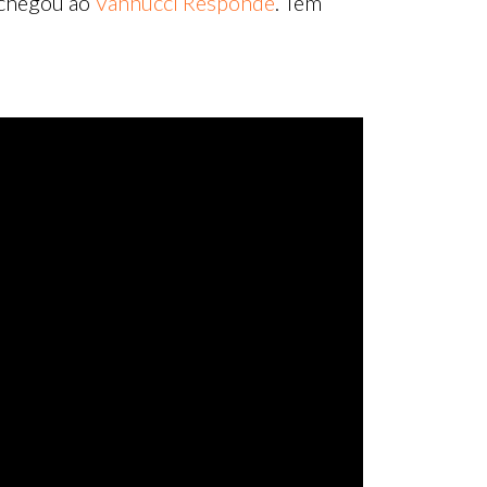
 chegou ao
Vannucci Responde
. Tem