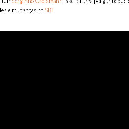
ituir
Serginho Groisman?
Essa foi uma pergunta que
des e mudanças no
SBT
.