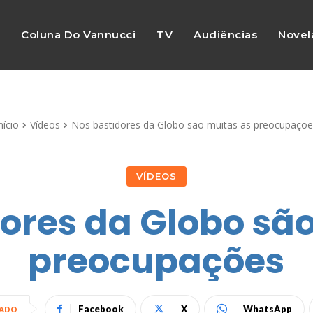
s
Coluna Do Vannucci
TV
Audiências
Novel
nício
Vídeos
Nos bastidores da Globo são muitas as preocupaçõe
VÍDEOS
ores da Globo sã
preocupações
Facebook
X
WhatsApp
HADO