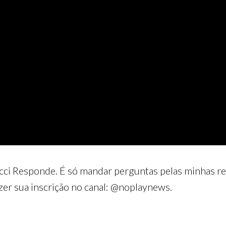
ci Responde. É só mandar perguntas pelas minhas red
zer sua inscrição no canal: @noplaynews.