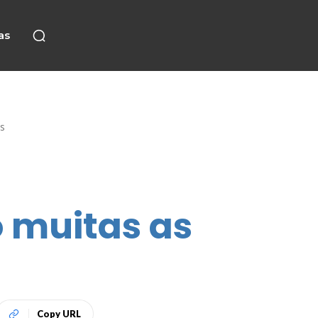
as
s
o muitas as
Copy URL