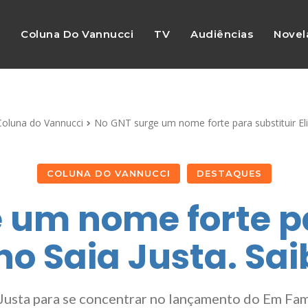
s
Coluna Do Vannucci
TV
Audiências
Novel
Coluna do Vannucci
No GNT surge um nome forte para substituir Elia
COLUNA DO VANNUCCI
DESTAQUES
 um nome forte pa
no Saia Justa. Sa
a Justa para se concentrar no lançamento do Em Fa