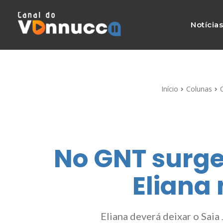
Notícia
Início
Colunas
No GNT surge
Eliana 
Eliana deverá deixar o Sai