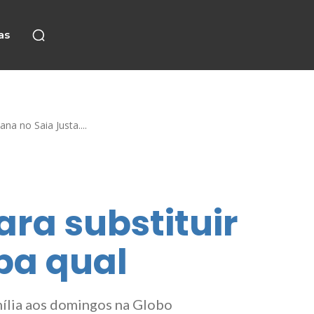
as
na no Saia Justa....
ra substituir
iba qual
mília aos domingos na Globo