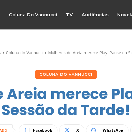
s
Coluna Do Vannucci
TV
Audiências
Novel
s
Coluna do Vannucci
Mulheres de Areia merece Play. Pause na S
COLUNA DO VANNUCCI
 Areia merece Pl
Sessão da Tarde!
Facebook
X
WhatsApp
HADO