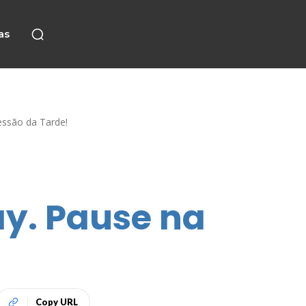
as
essão da Tarde!
ay. Pause na
Copy URL