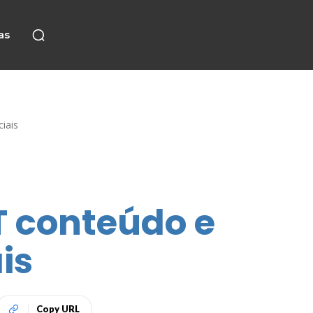
as
iais
T conteúdo e
is
Copy URL