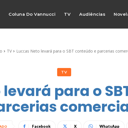
s
Coluna Do Vannucci
TV
Audiências
Novel
io
TV
Luccas Neto levará para o SBT conteúdo e parcerias comerc
TV
 levará para o SB
arcerias comercia
Facebook
X
WhatsApp
HADO