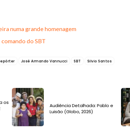
sileira numa grande homenagem
no comando do SBT
Repórter
José Armando Vannucci
SBT
Silvio Santos
a os
Audiência Detalhada: Pablo e
z
Luisão (Globo, 2026)