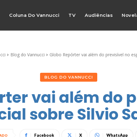
s
Coluna Do Vannucci
TV
Audiências
Novel
cci
Blog do Vannucci
Globo Repórter vai além do previsível no esp
BLOG DO VANNUCCI
ter vai além do p
ial sobre Silvio 
Facebook
X
WhatsApp
HADO