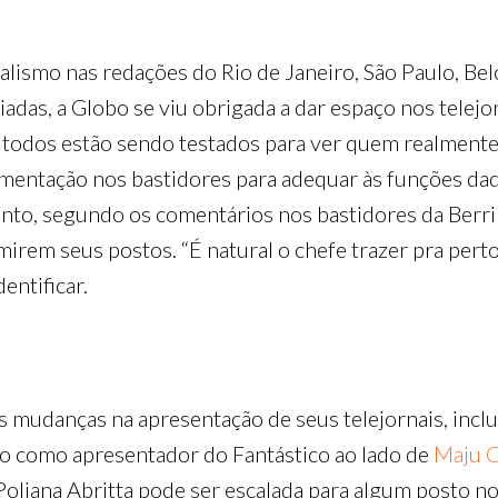
smo nas redações do Rio de Janeiro, São Paulo, Belo 
liadas, a Globo se viu obrigada a dar espaço nos telejo
 todos estão sendo testados para ver quem realmente 
entação nos bastidores para adequar às funções daq
tanto, segundo os comentários nos bastidores da Berri
irem seus postos. “É natural o chefe trazer pra perto 
entificar.
is mudanças na apresentação de seus telejornais, inclu
o como apresentador do Fantástico ao lado de
Maju C
Poliana Abritta pode ser escalada para algum posto no 