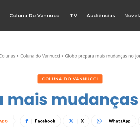
s
Coluna Do Vannucci
TV
Audiências
Novel
Colunas
Coluna do Vannucci
Globo prepara mais mudanças no jo
COLUNA DO VANNUCCI
a mais mudanças 
Facebook
X
WhatsApp
HADO