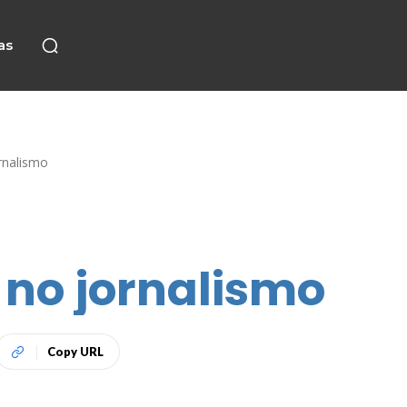
as
rnalismo
no jornalismo
Copy URL