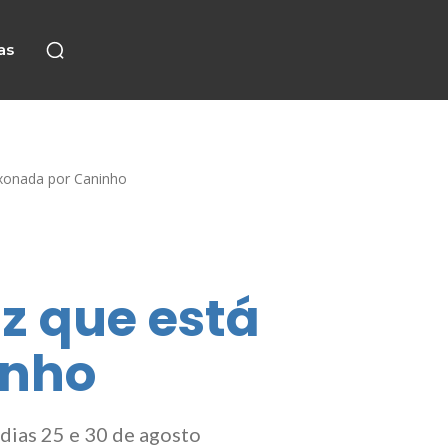
as
ixonada por Caninho
z que está
inho
dias 25 e 30 de agosto