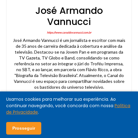
José Armando
Vannucci
https://www.canaldovannucci.com.br
José Armando Vannucci é um jornalista e escritor com mais
de 35 anos de carreira dedicada à cobertura e análise da
televisão. Destacou-se na Jovem Pan e em programas da
TV Gazeta, TV Globo e Band, consolidando-se como
referência no setor ao integrar o júri do Troféu Imprensa,
no SBT, e ao lançar, em parceria com Flávio Ricco, a obra
"Biografia da Televisão Brasileira". Atualmente, o Canal do
Vannucci é seu espaço para compartilhar novidades sobre
os bastidores do universo televisivo.
Usamos cookies para melhorar sua experiência. Ao
continuar navegando, você concorda com nossa
Política
de Privacidade
.
Prosseguir