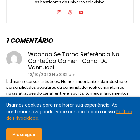
os bastidores do universo televisivo.
1 COMENTÁRIO
Woohoo Se Torna Referência No
Conteúdo Gamer | Canal Do
Vannucci
13/10/2023 No 8:32 am
[…] mais recursos artísticos. Nomes importantes da indústria e
personalidades populares da comunidade geek comandam as
novas atrações do canal, entre e-sports, torneios, lançamentos,
discussões e game […]
Usamos cookies para melhorar sua experiência. Ao
continuar navegando, você concorda com nossa
Política
Comentários estão fechados.
de Privacidade
.
Prosseguir