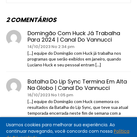
2 COMENTÁRIOS
Domingão Com Huck Já Trabalha
Para 2024 | Canal Do Vannucci
14/10/2023 No 2:34 pm
[…] equipe do Domingão com Huck já trabalha nos
programas que serão exibidos em janeiro, quando
Luciano Huck e seu pessoal entram […]
Batalha Do Lip Sync Termina Em Alta
Na Globo | Canal Do Vannucci
16/10/2023 No 1:05 pm
[…] equipe do Domingão com Huck comemora os
resultados da Batalha do Lip Sync, que teve sua atual
temporada encerrada neste fim de semana com a
disputa entre Maria Beltrão e […]
Usamos cookies para melhorar sua experiência. Ao
continuar navegando, você concorda com nossa
Política
Comentários estão fechados.