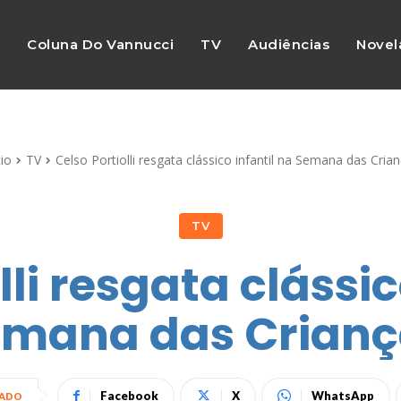
s
Coluna Do Vannucci
TV
Audiências
Novel
cio
TV
Celso Portiolli resgata clássico infantil na Semana das Cria
TV
lli resgata clássic
emana das Crianç
Facebook
X
WhatsApp
HADO