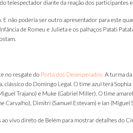
 do telespectador diante da reação dos participantes
co. E não poderia ser outro apresentador para este quad
Infância de Romeu e Julieta e os palhaços Patati Patat
gostam.
te no resgate do
Porta dos Desesperados.
A turma da 
 clássico do Domingo Legal. O time azul terá Sophia 
Miguel Trajano) e Muke (Gabriel Miller). O time amar
yane Carvalho), Dimitri (Samuel Estevam) e Ian (Miguel 
o vivo direto de Belém para mostrar detalhes do Cí