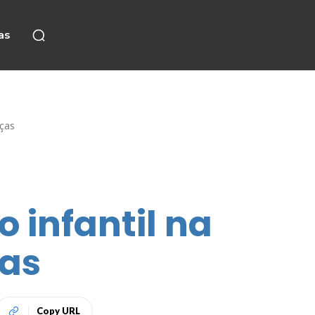
as
nças
o infantil na
as
Copy URL