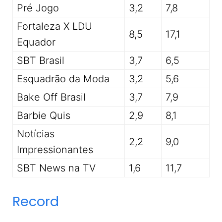
Pré Jogo
3,2
7,8
Fortaleza X LDU
8,5
17,1
Equador
SBT Brasil
3,7
6,5
Esquadrão da Moda
3,2
5,6
Bake Off Brasil
3,7
7,9
Barbie Quis
2,9
8,1
Notícias
2,2
9,0
Impressionantes
SBT News na TV
1,6
11,7
Record