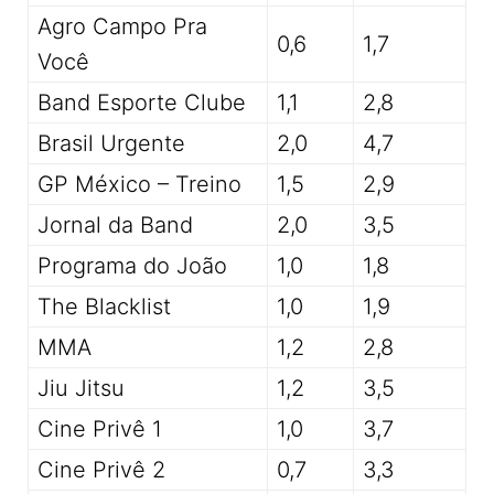
Agro Campo Pra
0,6
1,7
Você
Band Esporte Clube
1,1
2,8
Brasil Urgente
2,0
4,7
GP México – Treino
1,5
2,9
Jornal da Band
2,0
3,5
Programa do João
1,0
1,8
The Blacklist
1,0
1,9
MMA
1,2
2,8
Jiu Jitsu
1,2
3,5
Cine Privê 1
1,0
3,7
Cine Privê 2
0,7
3,3