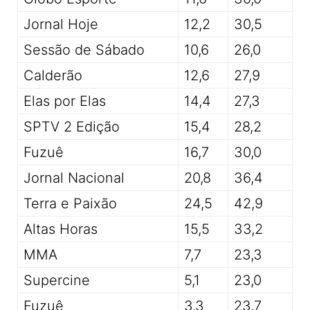
Jornal Hoje
12,2
30,5
Sessão de Sábado
10,6
26,0
Calderão
12,6
27,9
Elas por Elas
14,4
27,3
SPTV 2 Edição
15,4
28,2
Fuzuê
16,7
30,0
Jornal Nacional
20,8
36,4
Terra e Paixão
24,5
42,9
Altas Horas
15,5
33,2
MMA
7,7
23,3
Supercine
5,1
23,0
Fuzuê
3,3
23,7