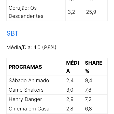
Corujão: Os
3,2
25,9
Descendentes
SBT
Média/Dia: 4,0 (9,8%)
MÉDI
SHARE
PROGRAMAS
A
%
Sábado Animado
2,4
9,4
Game Shakers
3,0
7,8
Henry Danger
2,9
7,2
Cinema em Casa
2,8
6,8