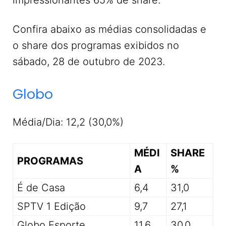
impressionantes 65% de share.
Confira abaixo as médias consolidadas e
o share dos programas exibidos no
sábado, 28 de outubro de 2023.
Globo
Média/Dia: 12,2 (30,0%)
MÉDI
SHARE
PROGRAMAS
A
%
É de Casa
6,4
31,0
SPTV 1 Edição
9,7
27,1
Globo Esporte
11,6
30,0