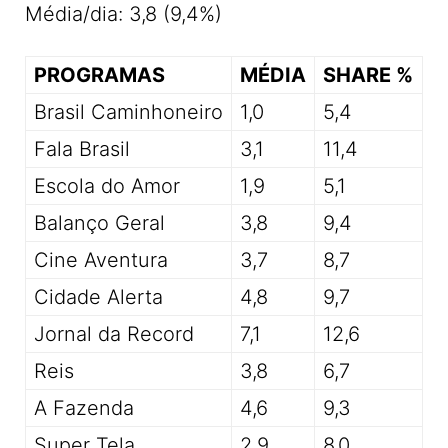
Média/dia: 3,8 (9,4%)
PROGRAMAS
MÉDIA
SHARE %
Brasil Caminhoneiro
1,0
5,4
Fala Brasil
3,1
11,4
Escola do Amor
1,9
5,1
Balanço Geral
3,8
9,4
Cine Aventura
3,7
8,7
Cidade Alerta
4,8
9,7
Jornal da Record
7,1
12,6
Reis
3,8
6,7
A Fazenda
4,6
9,3
Super Tela
2,9
8,0