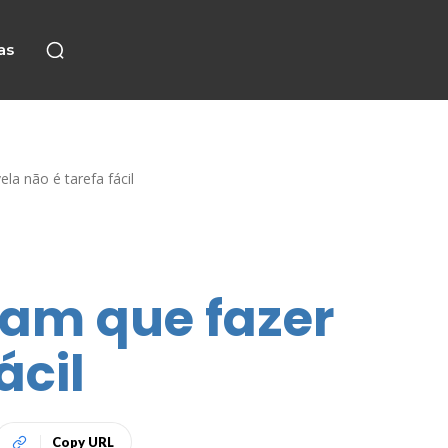
as
a não é tarefa fácil
ram que fazer
ácil
Copy URL