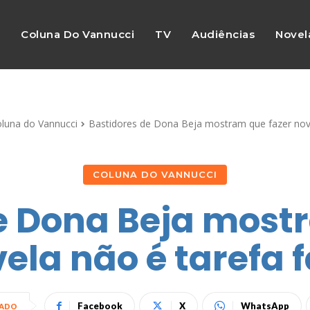
s
Coluna Do Vannucci
TV
Audiências
Novel
luna do Vannucci
Bastidores de Dona Beja mostram que fazer novel
COLUNA DO VANNUCCI
e Dona Beja most
ela não é tarefa f
Facebook
X
WhatsApp
HADO