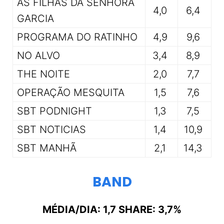
AS FILHAS DA SENHORA
4,0
6,4
GARCIA
PROGRAMA DO RATINHO
4,9
9,6
NO ALVO
3,4
8,9
THE NOITE
2,0
7,7
OPERAÇÃO MESQUITA
1,5
7,6
SBT PODNIGHT
1,3
7,5
SBT NOTICIAS
1,4
10,9
SBT MANHÃ
2,1
14,3
BAND
MÉDIA/DIA: 1,7 SHARE: 3,7%