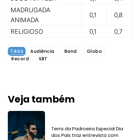
MADRUGADA
0,1
0,8
ANIMADA
RELIGIOSO
0,1
0,7
TAGS
Audiência
Band
Globo
Record
SBT
Veja também
Terra da Padroeira Especial Dia
dos Pais traz entrevista com