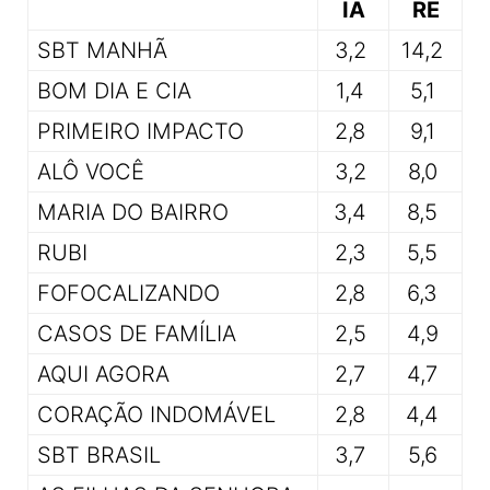
IA
RE
SBT MANHÃ
3,2
14,2
BOM DIA E CIA
1,4
5,1
PRIMEIRO IMPACTO
2,8
9,1
ALÔ VOCÊ
3,2
8,0
MARIA DO BAIRRO
3,4
8,5
RUBI
2,3
5,5
FOFOCALIZANDO
2,8
6,3
CASOS DE FAMÍLIA
2,5
4,9
AQUI AGORA
2,7
4,7
CORAÇÃO INDOMÁVEL
2,8
4,4
SBT BRASIL
3,7
5,6