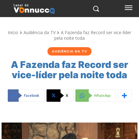
Início
Audiência da TV
A Fazenda faz Record ser vice-líder
pela noite toda
AUDIÊNCIA DA TV
A Fazenda faz Record ser
vice-líder pela noite toda
Facebook
X
WhatsApp