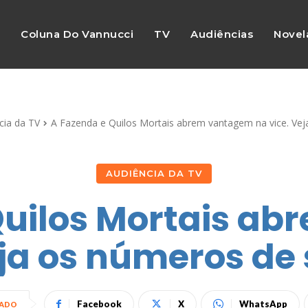
s
Coluna Do Vannucci
TV
Audiências
Novel
cia da TV
A Fazenda e Quilos Mortais abrem vantagem na vice. Veja
AUDIÊNCIA DA TV
Quilos Mortais a
eja os números de 
Facebook
X
WhatsApp
HADO