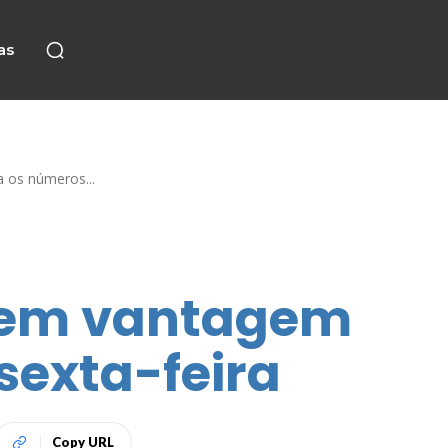
as
 os números...
brem vantagem
sexta-feira
Copy URL