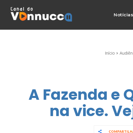
Notícia
Início
Audiên
A Fazenda e 
na vice. V
COMPARTIL