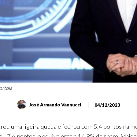
ortais
José Armando Vannucci
04/12/2023
strou uma ligeira queda e fechou com 5,4 pontos na mé
u 7,6 pontos, o equivalente a 14,9% de share. Mais ta