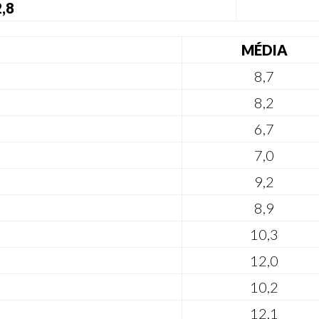
,8
MÉDIA
8,7
8,2
6,7
7,0
9,2
8,9
10,3
12,0
10,2
12,1