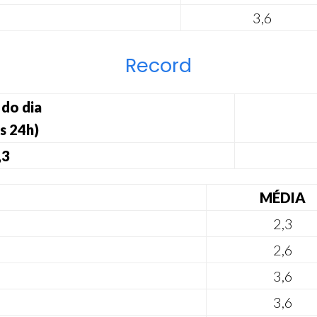
3,6
Record
do dia
s 24h)
,3
MÉDIA
2,3
2,6
3,6
3,6