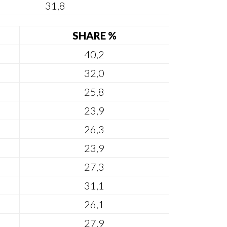
31,8
SHARE %
40,2
32,0
25,8
23,9
26,3
23,9
27,3
31,1
26,1
27,9