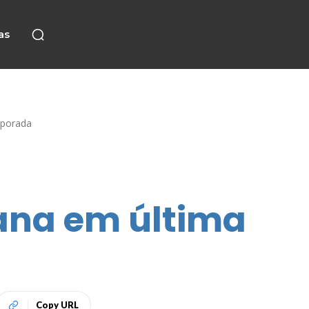
as
mporada
ana em última
Copy URL