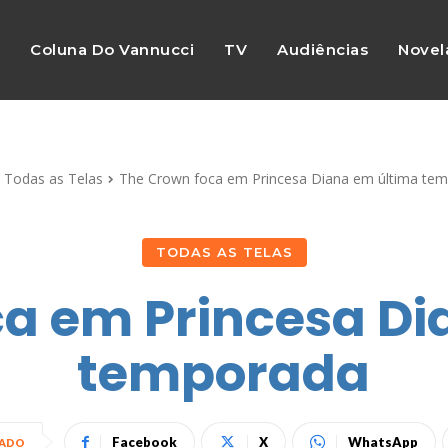
s
Coluna Do Vannucci
TV
Audiências
Novel
Todas as Telas
The Crown foca em Princesa Diana em última te
TODAS AS TELAS
ca em Princesa Di
temporada
Facebook
X
WhatsApp
HADO