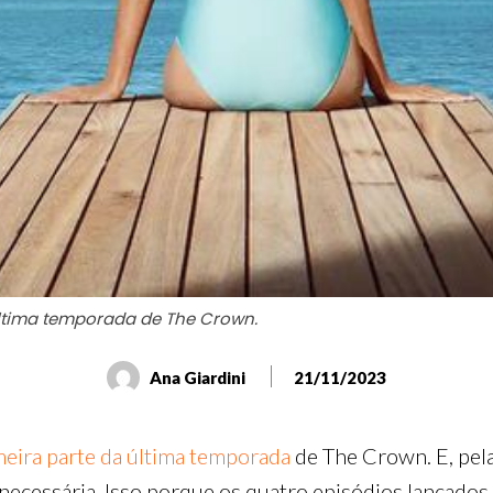
última temporada de The Crown.
Ana Giardini
21/11/2023
meira parte da última temporada
de The Crown. E, pel
a necessária. Isso porque os quatro episódios lançad