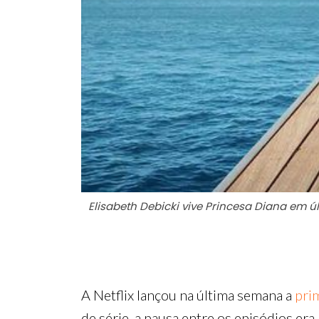
Elisabeth Debicki vive Princesa Diana em 
A Netflix lançou na última semana a
pri
de série, a pausa entre os episódios er