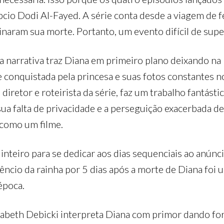
cio Dodi Al-Fayed. A série conta desde a viagem de fé
naram sua morte. Portanto, um evento difícil de supe
, a narrativa traz Diana em primeiro plano deixando 
ade conquistada pela princesa e suas fotos constantes 
iretor e roteirista da série, faz um trabalho fantásti
sua falta de privacidade e a perseguição exacerbada de
 como um filme.
inteiro para se dedicar aos dias sequenciais ao anúnci
êncio da rainha por 5 dias após a morte de Diana foi 
época.
sabeth Debicki interpreta Diana com primor dando f