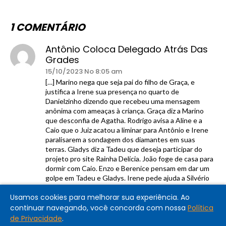
1 COMENTÁRIO
Antônio Coloca Delegado Atrás Das
Grades
15/10/2023 No 8:05 am
[…] Marino nega que seja pai do filho de Graça, e
justifica a Irene sua presença no quarto de
Danielzinho dizendo que recebeu uma mensagem
anônima com ameaças à criança. Graça diz a Marino
que desconfia de Agatha. Rodrigo avisa a Aline e a
Caio que o Juiz acatou a liminar para Antônio e Irene
paralisarem a sondagem dos diamantes em suas
terras. Gladys diz a Tadeu que deseja participar do
projeto pro site Rainha Delícia. João foge de casa para
dormir com Caio. Enzo e Berenice pensam em dar um
golpe em Tadeu e Gladys. Irene pede ajuda a Silvério
para fazer um teste de DNA no neto. […]
Usamos cookies para melhorar sua experiência. Ao
continuar navegando, você concorda com nossa
Política
Comentários estão fechados.
de Privacidade
.