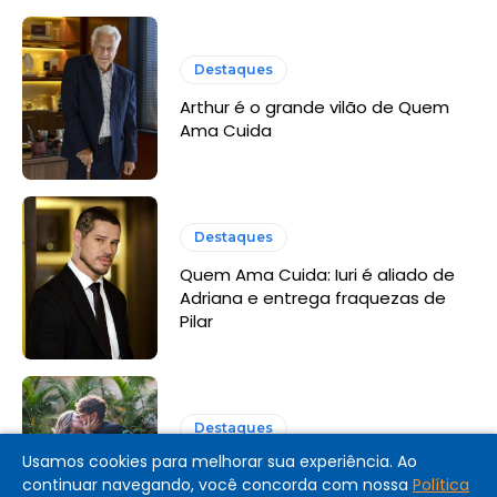
Destaques
Arthur é o grande vilão de Quem
Ama Cuida
Destaques
Quem Ama Cuida: Iuri é aliado de
Adriana e entrega fraquezas de
Pilar
Destaques
Usamos cookies para melhorar sua experiência. Ao
Coração Acelerado: resumo dos
continuar navegando, você concorda com nossa
Política
últimos capítulos