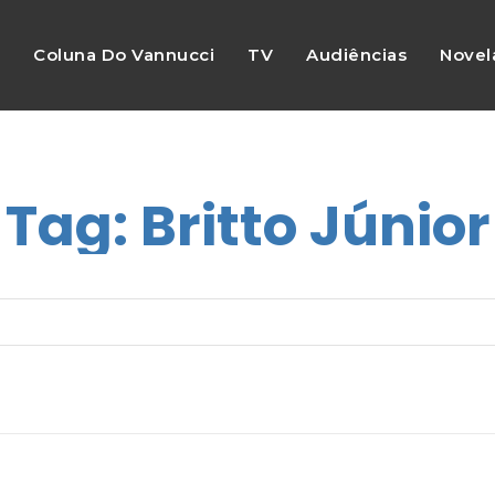
s
Coluna Do Vannucci
TV
Audiências
Novel
Tag:
Britto Júnior