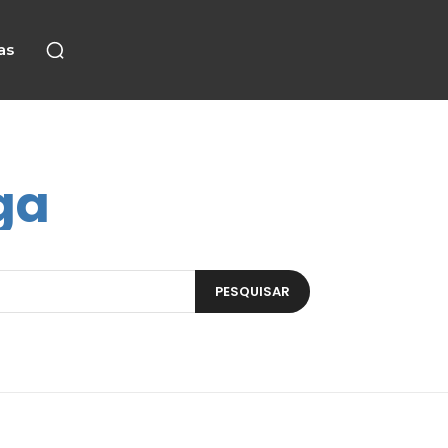
as
ga
PESQUISAR