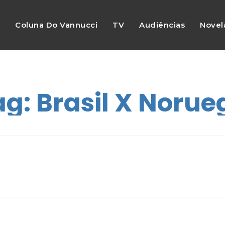
s
Coluna Do Vannucci
TV
Audiências
Novel
ag:
Brasil X Norue