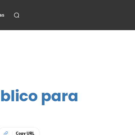
as
blico para
Copy URL