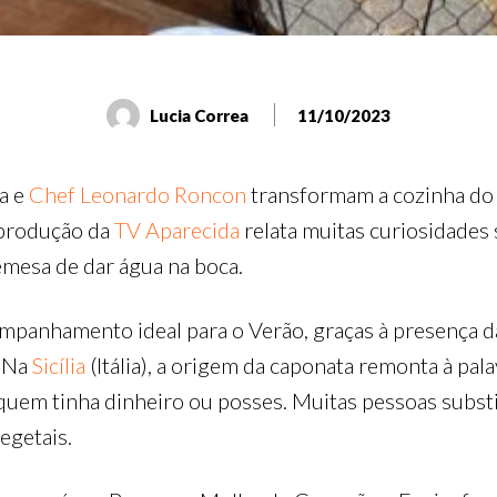
Lucia Correa
11/10/2023
a e
Chef Leonardo Roncon
transformam a cozinha d
a produção da
TV Aparecida
relata muitas curiosidades
emesa de dar água na boca.
panhamento ideal para o Verão, graças à presença da
. Na
Sicília
(Itália), a origem da caponata remonta à pal
uem tinha dinheiro ou posses. Muitas pessoas substi
egetais.