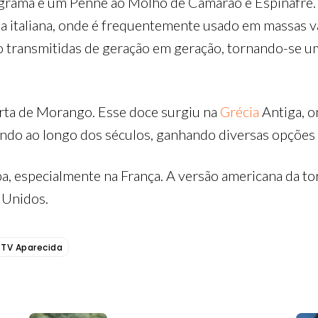
grama é um Penne ao Molho de Camarão e Espinafre. 
ia italiana, onde é frequentemente usado em massas va
o transmitidas de geração em geração, tornando-se um
orta de Morango. Esse doce surgiu na
Grécia
Antiga, o
do ao longo dos séculos, ganhando diversas opções d
pa, especialmente na França. A versão americana da 
s Unidos.
TV Aparecida