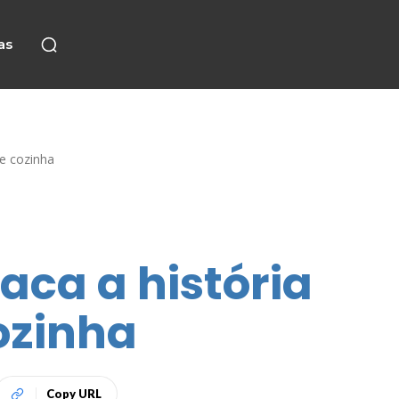
as
de cozinha
aca a história
ozinha
Copy URL