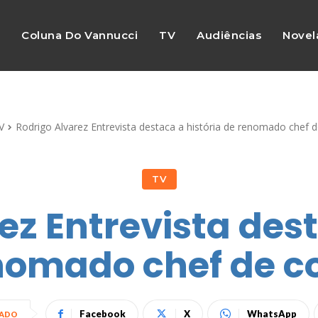
s
Coluna Do Vannucci
TV
Audiências
Novel
V
Rodrigo Alvarez Entrevista destaca a história de renomado chef 
TV
ez Entrevista dest
nomado chef de c
Facebook
X
WhatsApp
HADO