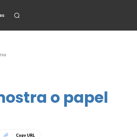
as
mia
ostra o papel
Copy URL