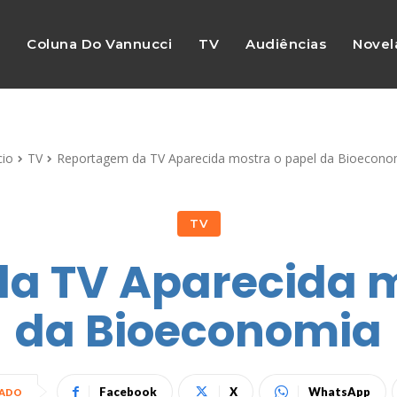
s
Coluna Do Vannucci
TV
Audiências
Novel
cio
TV
Reportagem da TV Aparecida mostra o papel da Bioecono
TV
a TV Aparecida m
da Bioeconomia
Facebook
X
WhatsApp
HADO