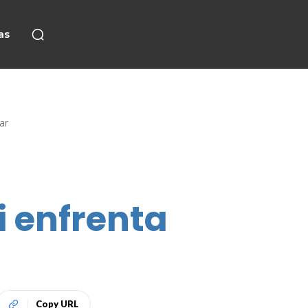
as
ar
i enfrenta
Copy URL