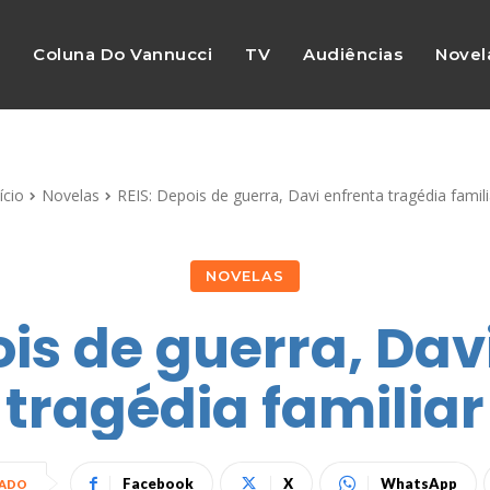
s
Coluna Do Vannucci
TV
Audiências
Novel
ício
Novelas
REIS: Depois de guerra, Davi enfrenta tragédia famili
NOVELAS
ois de guerra, Dav
tragédia familiar
Facebook
X
WhatsApp
HADO