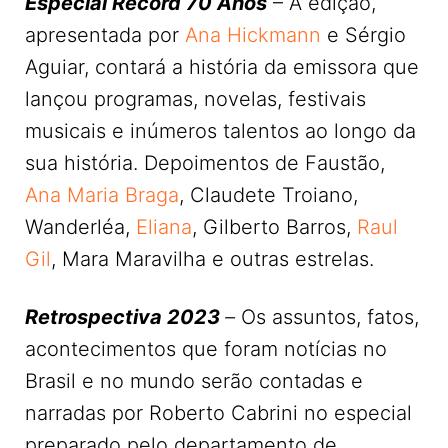
Especial Record 70 Anos
– A edição,
apresentada por
Ana Hickmann
e Sérgio
Aguiar, contará a história da emissora que
lançou programas, novelas, festivais
musicais e inúmeros talentos ao longo da
sua história. Depoimentos de Faustão,
Ana Maria Braga
, Claudete Troiano,
Wanderléa,
Eliana
, Gilberto Barros,
Raul
Gil
, Mara Maravilha e outras estrelas.
Retrospectiva 2023
–
Os assuntos, fatos,
acontecimentos que foram notícias no
Brasil e no mundo serão contadas e
narradas por Roberto Cabrini no especial
preparado pelo departamento de