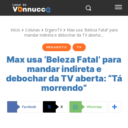
Início
Colunas
ErgaroTV
Max usa 'Beleza Fatal' para
mandar indireta e debochar da TV aberta:...
ERGAROTV
TV
Max usa ‘Beleza Fatal’ para
mandar indireta e
debochar da TV aberta: “Tá
morrendo”
Facebook
X
WhatsApp