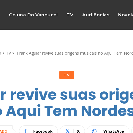
s
Coluna Do Vannucci
TV
Audiências
Novel
o
TV
Frank Aguiar revive suas origens musicais no Aqui Tem Nor
TV
 revive suas ori
 Aqui Tem Norde
Facebook
X
WhatsApp
HADO