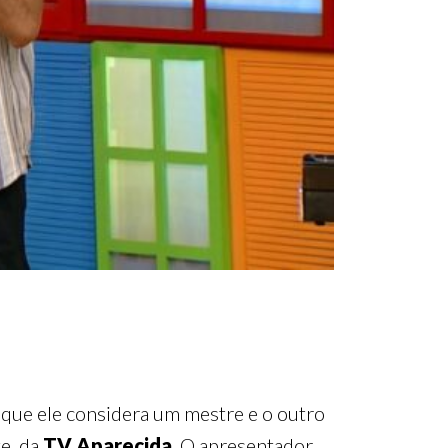
 que ele considera um mestre e o outro
te, da
TV Aparecida
. O apresentador