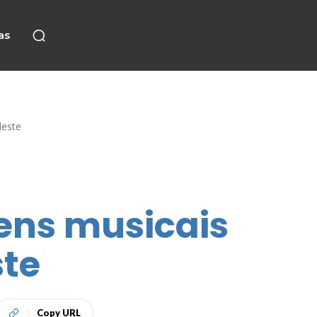
as
deste
gens musicais
ste
Copy URL