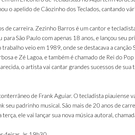
hou o apelido de Cãozinho dos Teclados, cantando vár
 de carreira. Zezinho Barros é um cantor e tecladi
dou para São Paulo com apenas 18 anos, e lançou seu
 trabalho veio em 1989, onde se destacava a canção S
arbosa e Zé Lagoa, e também é chamado de Rei do Pop 
ecida, o artista vai cantar grandes sucessos de sua t
onterrâneo de Frank Aguiar. O tecladista piauiense v
ank seu padrinho musical. São mais de 20 anos de carr
terça, ele vai lançar sua nova música autoral, chamad
s-feiras, às 19h30.