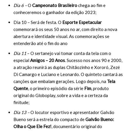
Dia 6 –
O
Campeonato Brasileiro
chega ao fim e
conheceremos o ganhador da edição 2023;
Dia 10 – Será de festa. O
Esporte Espetacular
comemorará os seus 50 anos no ar, com direito a nova
abertura e identidade visual. As comemorações se
entenderão até o fim do ano
Dia 11
– O sertanejo vai tomar conta da tela com o
especial
Amigos – 20 Anos
. Sucesso nos anos 90 e 2000,
a atração reunirá as duplas Chitãozinho e Xororó, Zezé
Di Camargo e Luciano e Leonardo. O quinteto cantará as
canções que embalam gerações. Logo depois, na
Tela
Quente
, o primeiro episódio da série
Fim
, produto
original do Globoplay, sobre a vida e a certeza da
finitude;
Dia 13 –
O locutor esportivo e apresentador Galvão
Bueno será a estrela do compacto de
Galvão Bueno:
Olha o Que Ele Fez!
, documentário original do