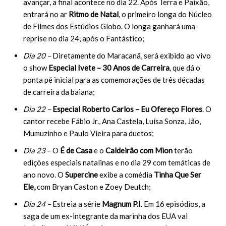
avançar, a final acontece no dia 22. Após Terra e Paixão,
entrará no ar
Ritmo de Natal
, o primeiro longa do Núcleo
de Filmes dos Estúdios Globo. O longa ganhará uma
reprise no dia 24, após o Fantástico;
Dia 20 –
Diretamente do Maracanã, será exibido ao vivo
o show
Especial Ivete – 30 Anos de Carreira
, que dá o
ponta pé inicial para as comemorações de três décadas
de carreira da baiana;
Dia 22 –
Especial Roberto Carlos – Eu Ofereço Flores
. O
cantor recebe Fábio Jr., Ana Castela, Luísa Sonza, Jão,
Mumuzinho e Paulo Vieira para duetos;
Dia 23
– O
É de Casa
e o
Caldeirão com Mion
terão
edições especiais natalinas e no dia 29 com temáticas de
ano novo. O
Supercine
exibe a comédia
Tinha Que Ser
Ele,
com Bryan Caston e Zoey Deutch;
Dia 24 –
Estreia a série
Magnum P.I
. Em 16 episódios, a
saga de um ex-integrante da marinha dos EUA vai