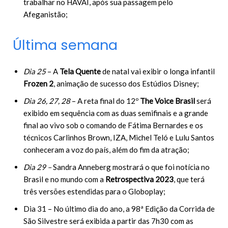
trabalhar no HAVAÍ, após sua passagem pelo
Afeganistão;
Última semana
Dia 25
– A
Tela Quente
de natal vai exibir o longa infantil
Frozen 2
, animação de sucesso dos Estúdios Disney;
Dia 26, 27, 28
– A reta final do
12º
The Voice Brasil
será
exibido em sequência com as duas semifinais e a grande
final ao vivo sob o comando de Fátima Bernardes e os
técnicos Carlinhos Brown, IZA, Michel Teló e Lulu Santos
conheceram a voz do país, além do fim da atração;
Dia 29 –
Sandra Anneberg mostrará o que foi notícia no
Brasil e no mundo com a
Retrospectiva 2023
, que terá
três versões estendidas para o Globoplay;
Dia 31 – No último dia do ano, a 98ª Edição da Corrida de
São Silvestre será exibida a partir das 7h30 com as