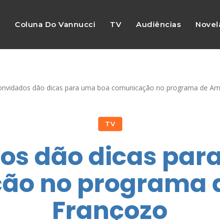
s
Coluna Do Vannucci
TV
Audiências
Novel
onvidados dão dicas para uma boa comunicação no programa de A
TV
os dão dicas par
ão no programa
Françozo