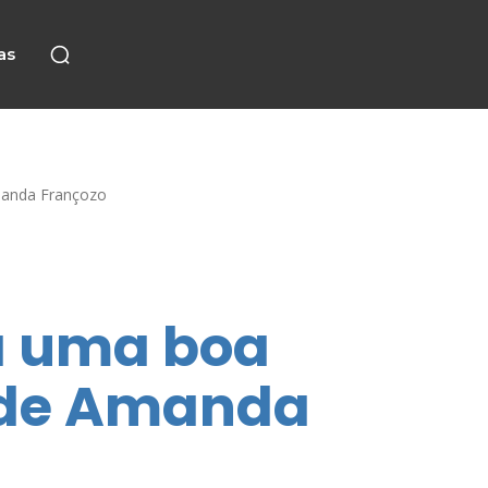
as
manda Françozo
a uma boa
 de Amanda