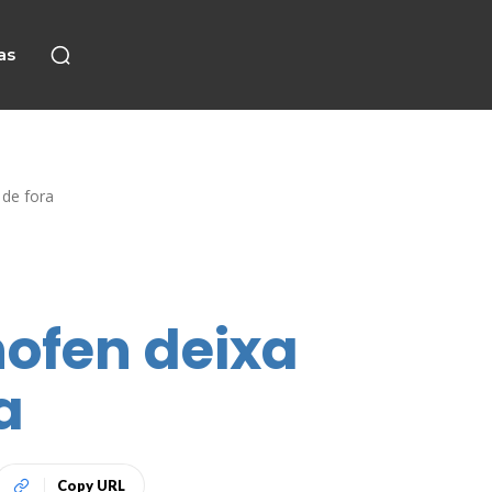
as
 de fora
ofen deixa
a
Copy URL