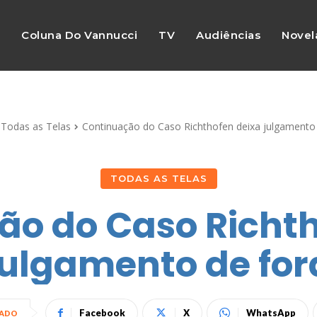
s
Coluna Do Vannucci
TV
Audiências
Novel
Todas as Telas
Continuação do Caso Richthofen deixa julgamento
TODAS AS TELAS
ão do Caso Richth
julgamento de for
Facebook
X
WhatsApp
HADO