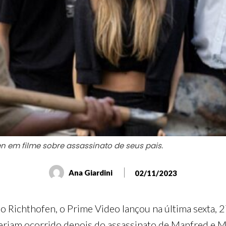
n em filme sobre assassinato de seus pais.
Ana Giardini
02/11/2023
so Richthofen, o Prime Video lançou na última sexta, 2
eriam ocorrido depois do assassinato de Manfred e M