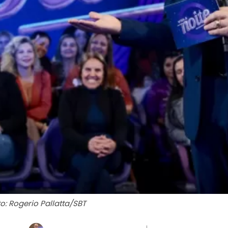
o: Rogerio Pallatta/SBT