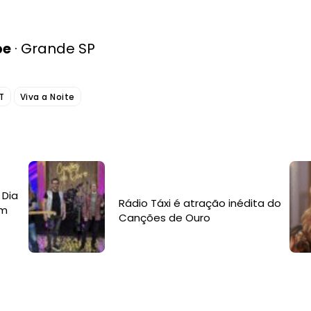
pe
· Grande SP
T
Viva a Noite
 Dia
Rádio Táxi é atração inédita do
om
Canções de Ouro