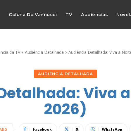
s
Coluna Do Vannucci
TV
Audiências
Novel
ência da TV
Audiência Detalhada
Audiência Detalhada: Viva a Noit
AUDIÊNCIA DETALHADA
Detalhada: Viva a 
2026)
Facebook
X
WhatsApp
HADO