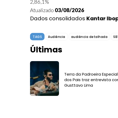
2,8
6,1%
Atualizado
03/08/2026
Dados consolidados
Kantar Ibo
TAGS
Audiência
audiência detalhada
SB
Últimas
Terra da Padroeira Especial
dos Pais traz entrevista c
Gusttavo Lima