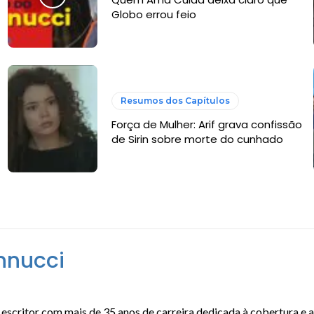
Globo errou feio
Resumos dos Capítulos
Força de Mulher: Arif grava confissão
de Sirin sobre morte do cunhado
nnucci
escritor com mais de 35 anos de carreira dedicada à cobertura e 