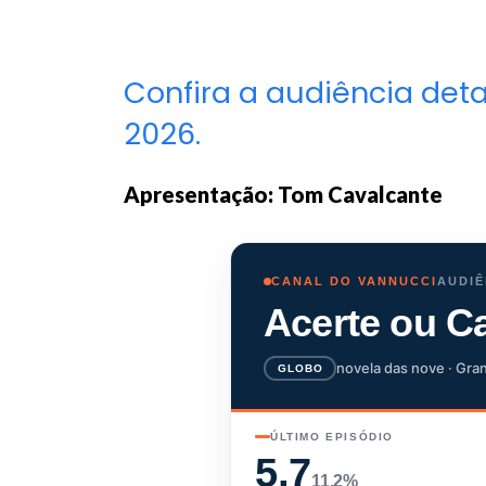
Confira a audiência det
2026.
Apresentação: Tom Cavalcante
CANAL DO VANNUCCI
AUDIÊ
Acerte ou C
novela das nove · Gran
GLOBO
ÚLTIMO EPISÓDIO
5,7
11,2%