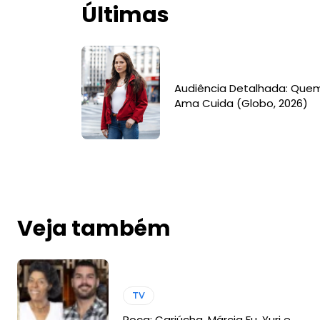
Últimas
Audiência Detalhada: Que
Ama Cuida (Globo, 2026)
Veja também
TV
Roça: Cariúcha, Márcia Fu, Yuri e