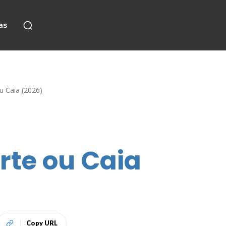
as
u Caia (2026)
rte ou Caia
Copy URL