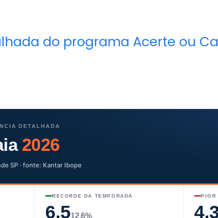
alhada do programa Acerte ou Ca
NCIA DETALHADA
aia
2026
de SP · fonte: Kantar Ibope
RECORDE DA TEMPORADA
PIOR
6,5
4,
12,6%