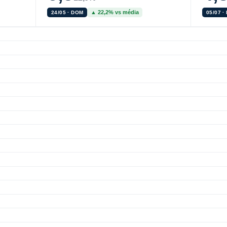
▲ 22,2% vs média
24/05 · DOM
05/07 ·