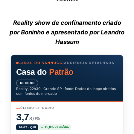
Reality show de confinamento criado
por Boninho e apresentado por Leandro
Hassum
CANAL DO VANNUCCI
AUDIÊNCIA DETALHADA
Casa do
Patrão
RECORD
Reality, 22h30 · Grande SP · fonte: Dados do Ibope obtidos
com fontes do mercado
ÚLTIMO EPISÓDIO
3,7
8,0%
▲ 15,8% vs média
16/07 · QUI