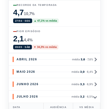
RECORDE DA TEMPORADA
4,7
10,7%
▲ 47,1% vs média
27/04 · SEG
PIOR EPISÓDIO
2,1
4,4%
▼ 34,3% vs média
09/05 · SÁB
ABRIL 2026
média
3,6
· 7,6%
MAIO 2026
média
3,0
· 6,4%
JUNHO 2026
média
3,3
· 6,9%
JULHO 2026
média
3,2
· 6,5%
DATA
AUDIÊNCIA
VS MÉDIA